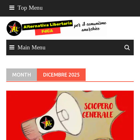
Skip
Top Menu
to
content
Main Menu
MONTH
DICEMBRE 2025