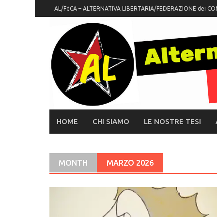
Skip
AL/FdCA – ALTERNATIVA LIBERTARIA/FEDERAZIONE dei CO
to
content
HOME
CHI SIAMO
LE NOSTRE TESI
MONTH
MARZO 2026