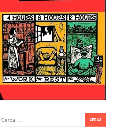
icerca
er: