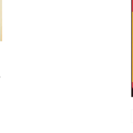
o
R
p